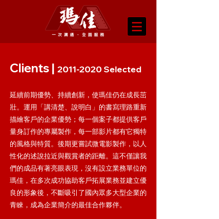
Clients |
2011-2020
Selected
延續前期優勢、持續創新，使瑪佳仍在成長茁
壯。運用「講清楚、說明白」的書寫理路重新
描繪客戶的企業優勢；每一個案子都提供客戶
量身訂作的專屬製作，每一部影片都有它獨特
的風格與特質。後期更嘗試微電影製作，以人
性化的述說拉近與觀賞者的距離。這不僅讓我
們的成品有著亮眼表現，沒有設立業務單位的
瑪佳，在多次成功協助客戶拓展業務並建立優
良的形象後，不斷吸引了國內眾多大型企業的
青睞，成為企業簡介的最佳合作夥伴。